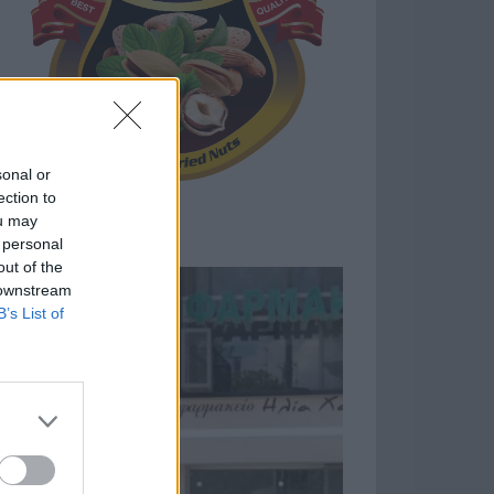
sonal or
ection to
ou may
 personal
out of the
 downstream
B’s List of