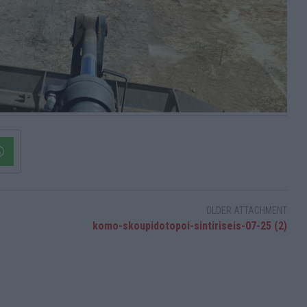
OLDER ATTACHMENT
komo-skoupidotopoi-sintiriseis-07-25 (2)