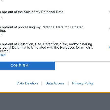
In
ΕΙΔΗΣΕΙΣ
o opt-out of the Sale of my Personal Data.
Φαρμακεία (27 Ιούλ. – 02
In
03-09 Αυγ.)
Αύγ.)
to opt-out of processing my Personal Data for Targeted
ing.
27 Ιουλίου, 2026
In
Περισσότερα
o opt-out of Collection, Use, Retention, Sale, and/or Sharing
ersonal Data that Is Unrelated with the Purposes for which it
lected.
Out
CONFIRM
Data Deletion
Data Access
Privacy Policy