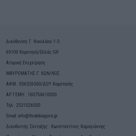
Διεύθυνση: Γ. Νικολάου 1-3
69100 Κομοτηνή/Ελλάς-GR
Ατομική Επιχείρηση
ΜΑΥΡΟΜΑΤΗΣ Γ. ΚΩΝ/ΝΟΣ
ΑΦΜ : 056326500/ΔOΥ Κομοτηνής
ΑΡ.ΓΕΜΗ : 160754610000
Τηλ.: 2531026500
Email:
info@thrakikiagora.gr
Διευθυντής Σύνταξης : Κωνσταντίνος Καραγιάννης