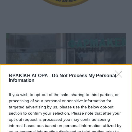
ΘΡΑΚΙΚΗ ΑΓΟΡΑ -
Do Not Process My Personal
Information
If you wish to opt-out of the sale, sharing to third parties, or
processing of your personal or sensitive information for
targeted advertising by us, please use the below opt-out
section to confirm your selection. Please note that after your
ΕΙΔΗΣΕΙΣ
opt-out request is processed you may continue seeing
Φαρμακεία (03-09 Αυγ.)
interest-based ads based on personal information utilized by
us or personal information disclosed to third parties prior to
3 Αυγούστου, 2026