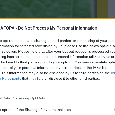
 ΑΓΟΡΑ -
Do Not Process My Personal Information
to opt-out of the sale, sharing to third parties, or processing of your per
formation for targeted advertising by us, please use the below opt-out s
r selection. Please note that after your opt-out request is processed y
eing interest-based ads based on personal information utilized by us or
disclosed to third parties prior to your opt-out. You may separately opt-
losure of your personal information by third parties on the IAB’s list of
. This information may also be disclosed by us to third parties on the
IA
 φυτοπροστασίας για όλες τις καλλιέργειες
Participants
that may further disclose it to other third parties.
l Data Processing Opt Outs
o opt-out of the Sharing of my personal data.
 να αποτελεί ένα χρήσιμο εργαλείο τόσο για τους γεωπόνους