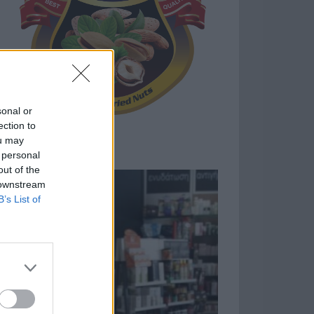
sonal or
ection to
ou may
 personal
out of the
 downstream
B’s List of