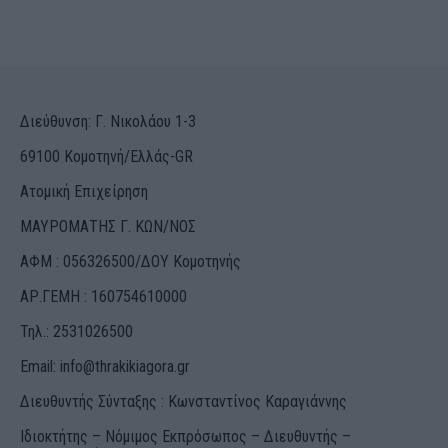
Διεύθυνση: Γ. Νικολάου 1-3
69100 Κομοτηνή/Ελλάς-GR
Ατομική Επιχείρηση
ΜΑΥΡΟΜΑΤΗΣ Γ. ΚΩΝ/ΝΟΣ
ΑΦΜ : 056326500/ΔOΥ Κομοτηνής
ΑΡ.ΓΕΜΗ : 160754610000
Τηλ.: 2531026500
Email:
info@thrakikiagora.gr
Διευθυντής Σύνταξης : Κωνσταντίνος Καραγιάννης
Ιδιοκτήτης – Νόμιμος Εκπρόσωπος – Διευθυντής –