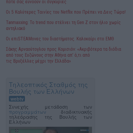
πότε σας ευνοούν οι συγκυρίες
Οι 5 Καλύτερες Ταινίες του Netflix που Πρέπει να Δεις Τώρα!
Tanmaxxing: To trend που στέλνει τη Gen Z στον ήλιο χωρίς
αντηλιακό
Οι επιSTEAMονες του διαστήματος. Καλοκαίρι στο ΕΜΘ
Σάκης Αρναούτογλου προς Κομισιόν: «Ακριβότερα τα διόδια
από τους Ευζώνους στην Αθήνα απ’ ό,τι από
τις Βρυξέλλες μέχρι την Ελλάδα»