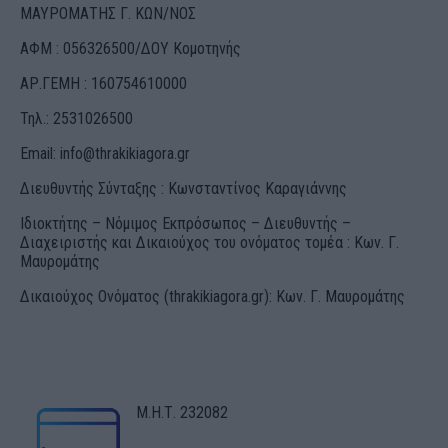
ΜΑΥΡΟΜΑΤΗΣ Γ. ΚΩΝ/ΝΟΣ
ΑΦΜ : 056326500/ΔOΥ Κομοτηνής
ΑΡ.ΓΕΜΗ : 160754610000
Τηλ.: 2531026500
Email:
info@thrakikiagora.gr
Διευθυντής Σύνταξης : Κωνσταντίνος Καραγιάννης
Ιδιοκτήτης – Νόμιμος Εκπρόσωπος – Διευθυντής –
Διαχειριστής και Δικαιούχος του ονόματος τομέα : Κων. Γ.
Μαυρομάτης
Δικαιούχος Ονόματος (thrakikiagora.gr): Κων. Γ. Μαυρομάτης
Μ.Η.Τ. 232082