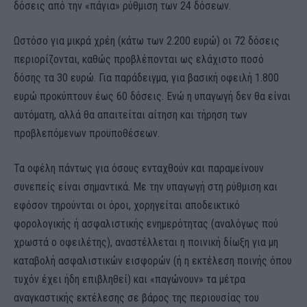
δόσεις από την «πάγια» ρύθμιση των 24 δόσεων.
Ωστόσο για μικρά χρέη (κάτω των 2.200 ευρώ) οι 72 δόσεις
περιορίζονται, καθώς προβλέπονται ως ελάχιστο ποσό
δόσης τα 30 ευρώ. Για παράδειγμα, για βασική οφειλή 1.800
ευρώ προκύπτουν έως 60 δόσεις. Ενώ η υπαγωγή δεν θα είναι
αυτόματη, αλλά θα απαιτείται αίτηση και τήρηση των
προβλεπόμενων προϋποθέσεων.
Τα οφέλη πάντως για όσους ενταχθούν και παραμείνουν
συνεπείς είναι σημαντικά. Με την υπαγωγή στη ρύθμιση και
εφόσον τηρούνται οι όροι, χορηγείται αποδεικτικό
φορολογικής ή ασφαλιστικής ενημερότητας (αναλόγως πού
χρωστά ο οφειλέτης), αναστέλλεται η ποινική δίωξη για μη
καταβολή ασφαλιστικών εισφορών (ή η εκτέλεση ποινής όπου
τυχόν έχει ήδη επιβληθεί) και «παγώνουν» τα μέτρα
αναγκαστικής εκτέλεσης σε βάρος της περιουσίας του