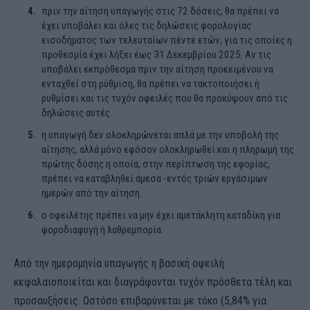
πριν την αίτηση υπαγωγής στις 72 δόσεις, θα πρέπει να
έχει υποβάλει και όλες τις δηλώσεις φορολογίας
εισοδήματος των τελευταίων πέντε ετών, για τις οποίες η
προθεσμία έχει λήξει έως 31 Δεκεμβρίου 2025. Αν τις
υποβάλει εκπρόθεσμα πριν την αίτηση προκειμένου να
ενταχθεί στη ρύθμιση, θα πρέπει να τακτοποιήσει ή
ρυθμίσει και τις τυχόν οφειλές που θα προκύψουν από τις
δηλώσεις αυτές.
η υπαγωγή δεν ολοκληρώνεται απλά με την υποβολή της
αίτησης, αλλά μόνο εφόσον ολοκληρωθεί και η πληρωμή της
πρώτης δόσης η οποία, στην περίπτωση της εφορίας,
πρέπει να καταβληθεί άμεσα -εντός τριών εργάσιμων
ημερών από την αίτηση.
ο οφειλέτης πρέπει να μην έχει αμετάκλητη καταδίκη για
φοροδιαφυγή ή λαθρεμπορία.
Από την ημερομηνία υπαγωγής η βασική οφειλή
κεφαλαιοποιείται και διαγράφονται τυχόν πρόσθετα τέλη και
προσαυξήσεις. Ωστόσο επιβαρύνεται με τόκο (5,84% για