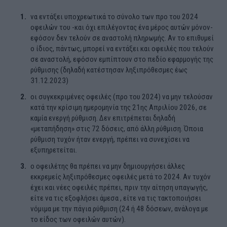
να εντάξει υποχρεωτικά το σύνολο των προ του 2024
οφειλών του -και όχι επιλέγοντας ένα μέρος αυτών μόνον-
εφόσον δεν τελούν σε αναστολή πληρωμής. Αν το επιθυμεί
ο ίδιος, πάντως, μπορεί να εντάξει και οφειλές που τελούν
σε αναστολή, εφόσον εμπίπτουν στο πεδίο εφαρμογής της
ρύθμισης (δηλαδή κατέστησαν ληξιπρόθεσμες έως
31.12.2023)
οι συγκεκριμένες οφειλές (προ του 2024) να μην τελούσαν
κατά την κρίσιμη ημερομηνία της 21ης Απριλίου 2026, σε
καμία ενεργή ρύθμιση. Δεν επιτρέπεται δηλαδή
«μεταπήδηση» στις 72 δόσεις, από άλλη ρύθμιση. Όποια
ρύθμιση τυχόν ήταν ενεργή, πρέπει να συνεχίσει να
εξυπηρετείται.
ο οφειλέτης θα πρέπει να μην δημιουργήσει άλλες
εκκρεμείς ληξιπρόθεσμες οφειλές μετά το 2024. Αν τυχόν
έχει και νέες οφειλές πρέπει, πριν την αίτηση υπαγωγής,
είτε να τις εξοφλήσει άμεσα , είτε να τις τακτοποιήσει
νόμιμα με την πάγια ρύθμιση (24 ή 48 δόσεων, ανάλογα με
το είδος των οφειλών αυτών).