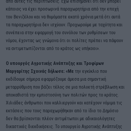
από αυτές τις περιπτώσεις. Έχω επισημάνει ότι δεν μπορεί
κάποιος να έχει προσωρινά παραχωρητήρια από την εποχή
του Βενιζέλου και να θυμόμαστε εκατό χρόνια μετά ότι αυτά
τα παραχωρητήρια δεν ισχύουν. Προχωρούμε με ταχύτητα και
συνέπεια στην εφαρμογή του συνόλου των ρυθμίσεων του
νόμου, έχοντας ως γνώμονα ότι οι πολίτες πρέπει να πάψουν
να αντιμετωπίζονται από το κράτος ως υπήκοοι».
Ο υπουργός Αγροτικής Ανάπτυξης και Τροφίμων
Μαργαρίτης Σχοινάς δήλωσε: «Με
την εγκύκλιο που
εκδίδουμε σήμερα εφαρμόζουμε άμεσα μια σημαντική
μεταρρύθμιση που βάζει τέλος σε μια πολυετή στρέβλωση και
αποκαθιστά την εμπιστοσύνη των πολιτών προς το κράτος.
Χιλιάδες άνθρωποι που καλλιεργούν και κατέχουν νόμιμα τις
εκτάσεις που τους παραχωρήθηκαν από το ίδιο το Δημόσιο
δεν θα βρίσκονται πλέον αντιμέτωποι με αδικαιολόγητες
δικαστικές διεκδικήσεις. Το υπουργείο Αγροτικής Ανάπτυξης