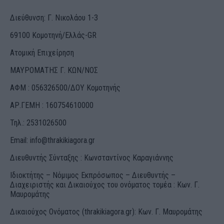
Διεύθυνση: Γ. Νικολάου 1-3
69100 Κομοτηνή/Ελλάς-GR
Ατομική Επιχείρηση
ΜΑΥΡΟΜΑΤΗΣ Γ. ΚΩΝ/ΝΟΣ
ΑΦΜ : 056326500/ΔOΥ Κομοτηνής
ΑΡ.ΓΕΜΗ : 160754610000
Τηλ.: 2531026500
Email:
info@thrakikiagora.gr
Διευθυντής Σύνταξης : Κωνσταντίνος Καραγιάννης
Ιδιοκτήτης – Νόμιμος Εκπρόσωπος – Διευθυντής –
Διαχειριστής και Δικαιούχος του ονόματος τομέα : Κων. Γ.
Μαυρομάτης
Δικαιούχος Ονόματος (thrakikiagora.gr): Κων. Γ. Μαυρομάτης