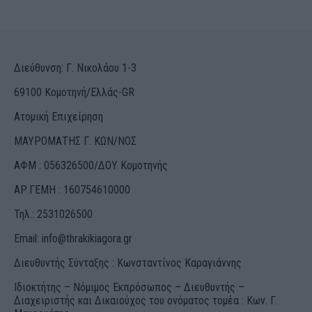
Διεύθυνση: Γ. Νικολάου 1-3
69100 Κομοτηνή/Ελλάς-GR
Ατομική Επιχείρηση
ΜΑΥΡΟΜΑΤΗΣ Γ. ΚΩΝ/ΝΟΣ
ΑΦΜ : 056326500/ΔOΥ Κομοτηνής
ΑΡ.ΓΕΜΗ : 160754610000
Τηλ.: 2531026500
Email:
info@thrakikiagora.gr
Διευθυντής Σύνταξης : Κωνσταντίνος Καραγιάννης
Ιδιοκτήτης – Νόμιμος Εκπρόσωπος – Διευθυντής –
Διαχειριστής και Δικαιούχος του ονόματος τομέα : Κων. Γ.