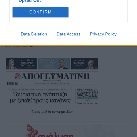
Opted Out
CONFIRM
Data Deletion
Data Access
Privacy Policy
ΠΕΡΙΣΣΟΤΕΡΑ
Τα
πρωτοσέλιδα
των
εφημερίδων