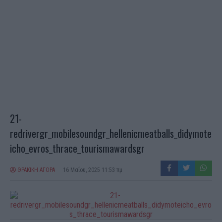
21-
redrivergr_mobilesoundgr_hellenicmeatballs_didymote
icho_evros_thrace_tourismawardsgr
ΘΡΑΚΙΚΗ ΑΓΟΡΑ
16 Μαΐου, 2025 11:53 πμ