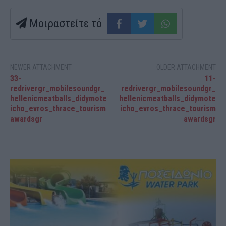
Μοιραστείτε τό
NEWER ATTACHMENT
OLDER ATTACHMENT
33-
11-
redrivergr_mobilesoundgr_
redrivergr_mobilesoundgr_
hellenicmeatballs_didymote
hellenicmeatballs_didymote
icho_evros_thrace_tourism
icho_evros_thrace_tourism
awardsgr
awardsgr