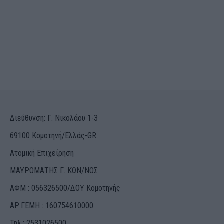
Διεύθυνση: Γ. Νικολάου 1-3
69100 Κομοτηνή/Ελλάς-GR
Ατομική Επιχείρηση
ΜΑΥΡΟΜΑΤΗΣ Γ. ΚΩΝ/ΝΟΣ
ΑΦΜ : 056326500/ΔOΥ Κομοτηνής
ΑΡ.ΓΕΜΗ : 160754610000
Τηλ.: 2531026500