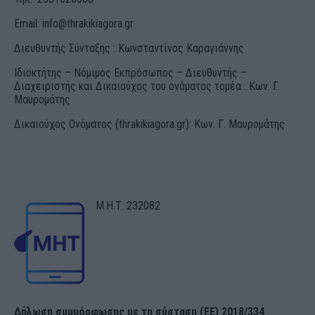
Email:
info@thrakikiagora.gr
Διευθυντής Σύνταξης : Κωνσταντίνος Καραγιάννης
Ιδιοκτήτης – Νόμιμος Εκπρόσωπος – Διευθυντής –
Διαχειριστής και Δικαιούχος του ονόματος τομέα : Κων. Γ.
Μαυρομάτης
Δικαιούχος Ονόματος (thrakikiagora.gr): Κων. Γ. Μαυρομάτης
Μ.Η.Τ. 232082
Δήλωση συμμόρφωσης με τη σύσταση (ΕΕ) 2018/334