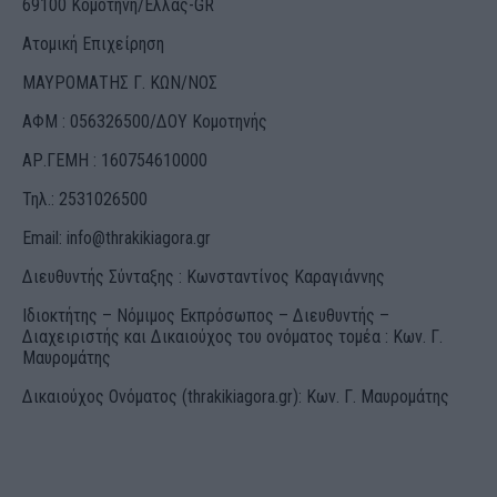
69100 Κομοτηνή/Ελλάς-GR
Ατομική Επιχείρηση
ΜΑΥΡΟΜΑΤΗΣ Γ. ΚΩΝ/ΝΟΣ
ΑΦΜ : 056326500/ΔOΥ Κομοτηνής
ΑΡ.ΓΕΜΗ : 160754610000
Τηλ.: 2531026500
Email:
info@thrakikiagora.gr
Διευθυντής Σύνταξης : Κωνσταντίνος Καραγιάννης
Ιδιοκτήτης – Νόμιμος Εκπρόσωπος – Διευθυντής –
Διαχειριστής και Δικαιούχος του ονόματος τομέα : Κων. Γ.
Μαυρομάτης
Δικαιούχος Ονόματος (thrakikiagora.gr): Κων. Γ. Μαυρομάτης