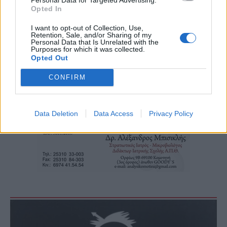
Opted In
I want to opt-out of Collection, Use,
Retention, Sale, and/or Sharing of my
Personal Data that Is Unrelated with the
Purposes for which it was collected.
Opted Out
Τα
πρωτοσέλιδα
των
εφημερίδων
CONFIRM
Data Deletion
Data Access
Privacy Policy