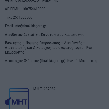
ΑΦΜ : 056326500/ΔOΥ Κομοτηνής
ΑΡ.ΓΕΜΗ : 160754610000
Τηλ.: 2531026500
Email:
info@thrakikiagora.gr
Διευθυντής Σύνταξης : Κωνσταντίνος Καραγιάννης
Ιδιοκτήτης – Νόμιμος Εκπρόσωπος – Διευθυντής –
Διαχειριστής και Δικαιούχος του ονόματος τομέα : Κων. Γ.
Μαυρομάτης
Δικαιούχος Ονόματος (thrakikiagora.gr): Κων. Γ. Μαυρομάτης
Μ.Η.Τ. 232082