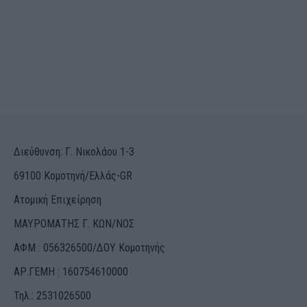
Διεύθυνση: Γ. Νικολάου 1-3
69100 Κομοτηνή/Ελλάς-GR
Ατομική Επιχείρηση
ΜΑΥΡΟΜΑΤΗΣ Γ. ΚΩΝ/ΝΟΣ
ΑΦΜ : 056326500/ΔOΥ Κομοτηνής
ΑΡ.ΓΕΜΗ : 160754610000
Τηλ.: 2531026500