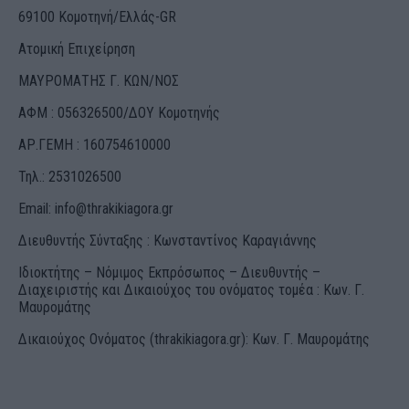
69100 Κομοτηνή/Ελλάς-GR
Ατομική Επιχείρηση
ΜΑΥΡΟΜΑΤΗΣ Γ. ΚΩΝ/ΝΟΣ
ΑΦΜ : 056326500/ΔOΥ Κομοτηνής
ΑΡ.ΓΕΜΗ : 160754610000
Τηλ.: 2531026500
Email:
info@thrakikiagora.gr
Διευθυντής Σύνταξης : Κωνσταντίνος Καραγιάννης
Ιδιοκτήτης – Νόμιμος Εκπρόσωπος – Διευθυντής –
Διαχειριστής και Δικαιούχος του ονόματος τομέα : Κων. Γ.
Μαυρομάτης
Δικαιούχος Ονόματος (thrakikiagora.gr): Κων. Γ. Μαυρομάτης