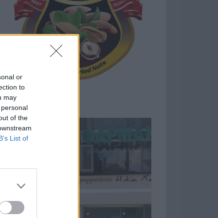
sonal or
ection to
ou may
 personal
out of the
 downstream
B’s List of