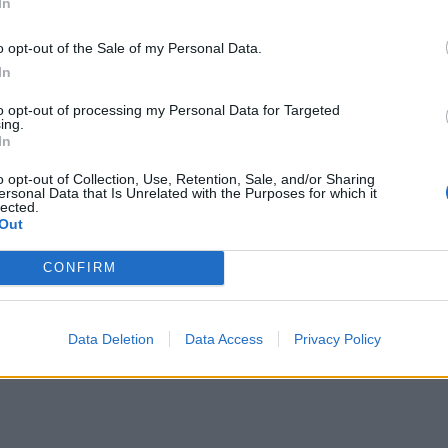
In
ΕΙΔΗΣΕΙΣ
o opt-out of the Sale of my Personal Data.
Φαρμακεία (27 Ιούλ. – 02
In
03-09 Αυγ.)
Αύγ.)
to opt-out of processing my Personal Data for Targeted
ing.
27 Ιουλίου, 2026
In
Περισσότερα
o opt-out of Collection, Use, Retention, Sale, and/or Sharing
ersonal Data that Is Unrelated with the Purposes for which it
lected.
Out
CONFIRM
Data Deletion
Data Access
Privacy Policy