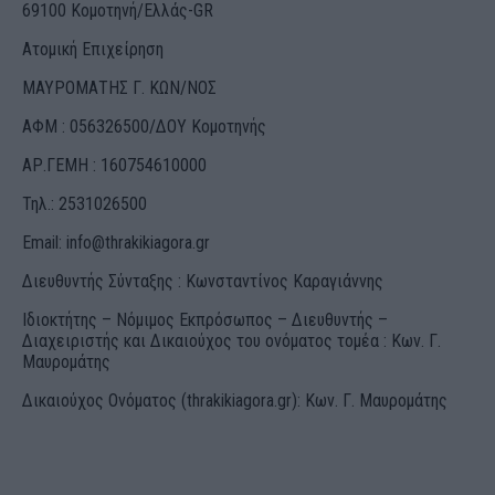
69100 Κομοτηνή/Ελλάς-GR
Ατομική Επιχείρηση
ΜΑΥΡΟΜΑΤΗΣ Γ. ΚΩΝ/ΝΟΣ
ΑΦΜ : 056326500/ΔOΥ Κομοτηνής
ΑΡ.ΓΕΜΗ : 160754610000
Τηλ.: 2531026500
Email:
info@thrakikiagora.gr
Διευθυντής Σύνταξης : Κωνσταντίνος Καραγιάννης
Ιδιοκτήτης – Νόμιμος Εκπρόσωπος – Διευθυντής –
Διαχειριστής και Δικαιούχος του ονόματος τομέα : Κων. Γ.
Μαυρομάτης
Δικαιούχος Ονόματος (thrakikiagora.gr): Κων. Γ. Μαυρομάτης