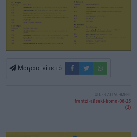
Μοιραστείτε τό
OLDER ATTACHMENT
frantzi-afisaki-komo-06-25
(2)