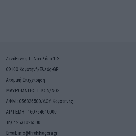
Διεύθυνση: Γ. Νικολάου 1-3
69100 Κομοτηνή/Ελλάς-GR
Ατομική Επιχείρηση
ΜΑΥΡΟΜΑΤΗΣ Γ. ΚΩΝ/ΝΟΣ
ΑΦΜ : 056326500/ΔOΥ Κομοτηνής
ΑΡ.ΓΕΜΗ : 160754610000
Τηλ.: 2531026500
Email:
info@thrakikiagora.gr