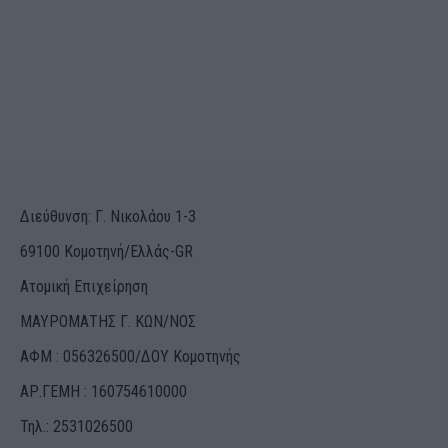
Διεύθυνση: Γ. Νικολάου 1-3
69100 Κομοτηνή/Ελλάς-GR
Ατομική Επιχείρηση
ΜΑΥΡΟΜΑΤΗΣ Γ. ΚΩΝ/ΝΟΣ
ΑΦΜ : 056326500/ΔOΥ Κομοτηνής
ΑΡ.ΓΕΜΗ : 160754610000
Τηλ.: 2531026500