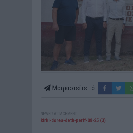
Μοιραστείτε τό
NEWER ATTACHMENT
kirki-dorea-deth-perif-08-25 (3)