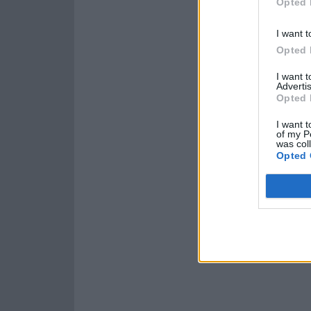
Opted 
ΕΙΔΗΣΕΙΣ
I want t
Φαρμακεία (27 Ιούλ. – 02
Opted 
ΕΙΔΗΣΕΙΣ
Αύγ.)
Φαρμακεία (
I want 
Advertis
27 Ιουλίου, 2026
3 Αυγούστου, 2026
Opted 
Περισσότερα
Περισσότερα
I want t
of my P
was col
Opted 