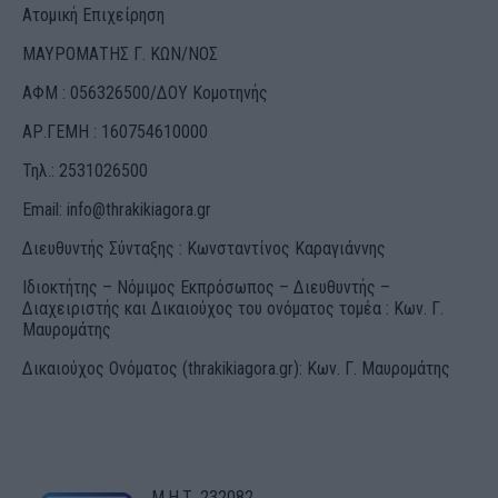
Ατομική Επιχείρηση
ΜΑΥΡΟΜΑΤΗΣ Γ. ΚΩΝ/ΝΟΣ
ΑΦΜ : 056326500/ΔOΥ Κομοτηνής
ΑΡ.ΓΕΜΗ : 160754610000
Τηλ.: 2531026500
Email:
info@thrakikiagora.gr
Διευθυντής Σύνταξης : Κωνσταντίνος Καραγιάννης
Ιδιοκτήτης – Νόμιμος Εκπρόσωπος – Διευθυντής –
Διαχειριστής και Δικαιούχος του ονόματος τομέα : Κων. Γ.
Μαυρομάτης
Δικαιούχος Ονόματος (thrakikiagora.gr): Κων. Γ. Μαυρομάτης
Μ.Η.Τ. 232082