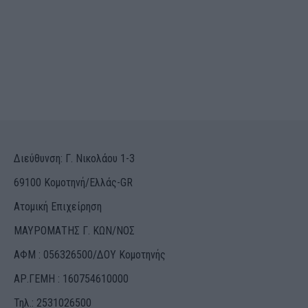
Διεύθυνση: Γ. Νικολάου 1-3
69100 Κομοτηνή/Ελλάς-GR
Ατομική Επιχείρηση
ΜΑΥΡΟΜΑΤΗΣ Γ. ΚΩΝ/ΝΟΣ
ΑΦΜ : 056326500/ΔOΥ Κομοτηνής
ΑΡ.ΓΕΜΗ : 160754610000
Τηλ.: 2531026500