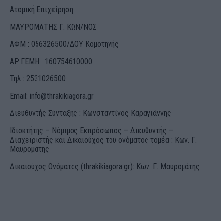
Ατομική Επιχείρηση
ΜΑΥΡΟΜΑΤΗΣ Γ. ΚΩΝ/ΝΟΣ
ΑΦΜ : 056326500/ΔOΥ Κομοτηνής
ΑΡ.ΓΕΜΗ : 160754610000
Τηλ.: 2531026500
Email:
info@thrakikiagora.gr
Διευθυντής Σύνταξης : Κωνσταντίνος Καραγιάννης
Ιδιοκτήτης – Νόμιμος Εκπρόσωπος – Διευθυντής –
Διαχειριστής και Δικαιούχος του ονόματος τομέα : Κων. Γ.
Μαυρομάτης
Δικαιούχος Ονόματος (thrakikiagora.gr): Κων. Γ. Μαυρομάτης