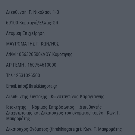
Διεύθυνση: Γ. Νικολάου 1-3
69100 Κομοτηνή/Ελλάς-GR
Ατομική Επιχείρηση
ΜΑΥΡΟΜΑΤΗΣ Γ. ΚΩΝ/ΝΟΣ
ΑΦΜ : 056326500/ΔOΥ Κομοτηνής
ΑΡ.ΓΕΜΗ : 160754610000
Τηλ.: 2531026500
Email:
info@thrakikiagora.gr
Διευθυντής Σύνταξης : Κωνσταντίνος Καραγιάννης
Ιδιοκτήτης – Νόμιμος Εκπρόσωπος – Διευθυντής –
Διαχειριστής και Δικαιούχος του ονόματος τομέα : Κων. Γ.
Μαυρομάτης
Δικαιούχος Ονόματος (thrakikiagora.gr): Κων. Γ. Μαυρομάτης