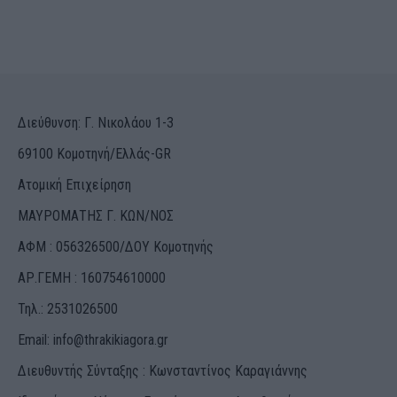
Διεύθυνση: Γ. Νικολάου 1-3
69100 Κομοτηνή/Ελλάς-GR
Ατομική Επιχείρηση
ΜΑΥΡΟΜΑΤΗΣ Γ. ΚΩΝ/ΝΟΣ
ΑΦΜ : 056326500/ΔOΥ Κομοτηνής
ΑΡ.ΓΕΜΗ : 160754610000
Τηλ.: 2531026500
Email:
info@thrakikiagora.gr
Διευθυντής Σύνταξης : Κωνσταντίνος Καραγιάννης