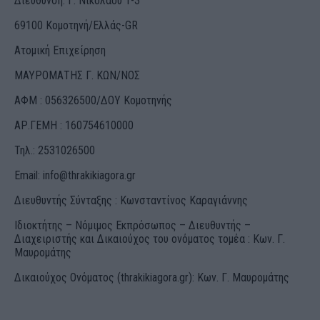
Διεύθυνση: Γ. Νικολάου 1-3
69100 Κομοτηνή/Ελλάς-GR
Ατομική Επιχείρηση
ΜΑΥΡΟΜΑΤΗΣ Γ. ΚΩΝ/ΝΟΣ
ΑΦΜ : 056326500/ΔOΥ Κομοτηνής
ΑΡ.ΓΕΜΗ : 160754610000
Τηλ.: 2531026500
Email:
info@thrakikiagora.gr
Διευθυντής Σύνταξης : Κωνσταντίνος Καραγιάννης
Ιδιοκτήτης – Νόμιμος Εκπρόσωπος – Διευθυντής –
Διαχειριστής και Δικαιούχος του ονόματος τομέα : Κων. Γ.
Μαυρομάτης
Δικαιούχος Ονόματος (thrakikiagora.gr): Κων. Γ. Μαυρομάτης