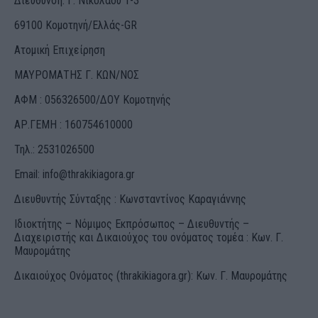
Διεύθυνση: Γ. Νικολάου 1-3
69100 Κομοτηνή/Ελλάς-GR
Ατομική Επιχείρηση
ΜΑΥΡΟΜΑΤΗΣ Γ. ΚΩΝ/ΝΟΣ
ΑΦΜ : 056326500/ΔOΥ Κομοτηνής
ΑΡ.ΓΕΜΗ : 160754610000
Τηλ.: 2531026500
Email:
info@thrakikiagora.gr
Διευθυντής Σύνταξης : Κωνσταντίνος Καραγιάννης
Ιδιοκτήτης – Νόμιμος Εκπρόσωπος – Διευθυντής –
Διαχειριστής και Δικαιούχος του ονόματος τομέα : Κων. Γ.
Μαυρομάτης
Δικαιούχος Ονόματος (thrakikiagora.gr): Κων. Γ. Μαυρομάτης