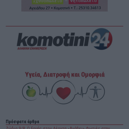
Πρόσφατα άρθρα
Ζώδια 9/8: Ο Ερμής στον Λέοντα «Ανάβει» Φωτιές στην