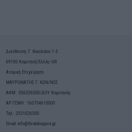
Διεύθυνση: Γ. Νικολάου 1-3
69100 Κομοτηνή/Ελλάς-GR
Ατομική Επιχείρηση
ΜΑΥΡΟΜΑΤΗΣ Γ. ΚΩΝ/ΝΟΣ
ΑΦΜ : 056326500/ΔOΥ Κομοτηνής
ΑΡ.ΓΕΜΗ : 160754610000
Τηλ.: 2531026500
Email:
info@thrakikiagora.gr