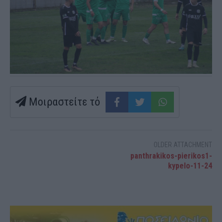
Μοιραστείτε τό
OLDER ATTACHMENT
panthrakikos-pierikos1-
kypelo-11-24