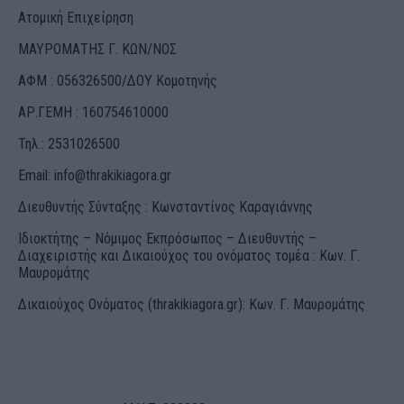
Ατομική Επιχείρηση
ΜΑΥΡΟΜΑΤΗΣ Γ. ΚΩΝ/ΝΟΣ
ΑΦΜ : 056326500/ΔOΥ Κομοτηνής
ΑΡ.ΓΕΜΗ : 160754610000
Τηλ.: 2531026500
Email:
info@thrakikiagora.gr
Διευθυντής Σύνταξης : Κωνσταντίνος Καραγιάννης
Ιδιοκτήτης – Νόμιμος Εκπρόσωπος – Διευθυντής –
Διαχειριστής και Δικαιούχος του ονόματος τομέα : Κων. Γ.
Μαυρομάτης
Δικαιούχος Ονόματος (thrakikiagora.gr): Κων. Γ. Μαυρομάτης