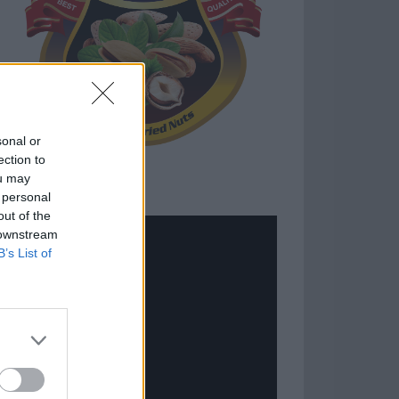
sonal or
ection to
ou may
 personal
out of the
 downstream
B’s List of