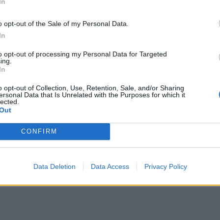
In
ΕΙΔΗΣΕΙΣ
o opt-out of the Sale of my Personal Data.
Φαρμακεία (27 Ιούλ. – 02
In
03-09 Αυγ.)
Αύγ.)
to opt-out of processing my Personal Data for Targeted
ing.
27 Ιουλίου, 2026
In
Περισσότερα
o opt-out of Collection, Use, Retention, Sale, and/or Sharing
ersonal Data that Is Unrelated with the Purposes for which it
lected.
Out
CONFIRM
Data Deletion
Data Access
Privacy Policy