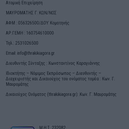
Ατομική Επιχείρηση
ΜΑΥΡΟΜΑΤΗΣ Γ. ΚΩΝ/ΝΟΣ
ΑΦΜ : 056326500/ΔOΥ Κομοτηνής
ΑΡ.ΓΕΜΗ : 160754610000
Τηλ.: 2531026500
Email:
info@thrakikiagora.gr
Διευθυντής Σύνταξης : Κωνσταντίνος Καραγιάννης
Ιδιοκτήτης – Νόμιμος Εκπρόσωπος – Διευθυντής –
Διαχειριστής και Δικαιούχος του ονόματος τομέα : Κων. Γ.
Μαυρομάτης
Δικαιούχος Ονόματος (thrakikiagora.gr): Κων. Γ. Μαυρομάτης
Μ.Η.Τ. 232082