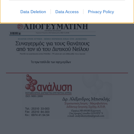
Data Deletion
Data Access
Privacy Policy
Τα
πρωτοσέλιδα
των
εφημερίδων