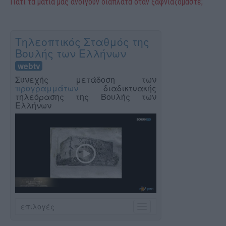
Γιατί τα μάτια μας ανοίγουν διάπλατα όταν ξαφνιαζόμαστε;