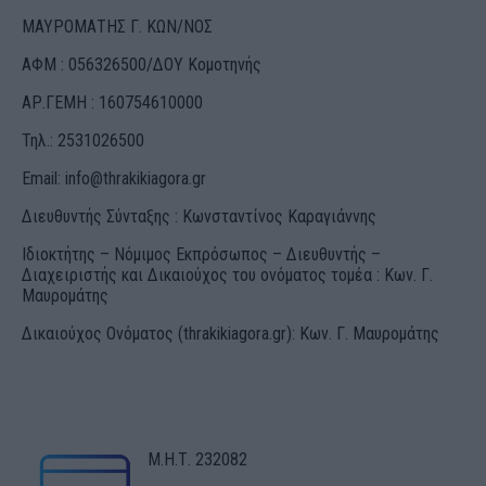
ΜΑΥΡΟΜΑΤΗΣ Γ. ΚΩΝ/ΝΟΣ
ΑΦΜ : 056326500/ΔOΥ Κομοτηνής
ΑΡ.ΓΕΜΗ : 160754610000
Τηλ.: 2531026500
Email:
info@thrakikiagora.gr
Διευθυντής Σύνταξης : Κωνσταντίνος Καραγιάννης
Ιδιοκτήτης – Νόμιμος Εκπρόσωπος – Διευθυντής –
Διαχειριστής και Δικαιούχος του ονόματος τομέα : Κων. Γ.
Μαυρομάτης
Δικαιούχος Ονόματος (thrakikiagora.gr): Κων. Γ. Μαυρομάτης
Μ.Η.Τ. 232082