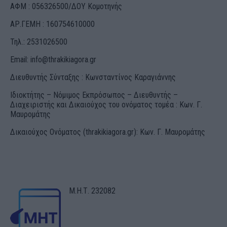
ΑΦΜ : 056326500/ΔOΥ Κομοτηνής
ΑΡ.ΓΕΜΗ : 160754610000
Τηλ.: 2531026500
Email:
info@thrakikiagora.gr
Διευθυντής Σύνταξης : Κωνσταντίνος Καραγιάννης
Ιδιοκτήτης – Νόμιμος Εκπρόσωπος – Διευθυντής –
Διαχειριστής και Δικαιούχος του ονόματος τομέα : Κων. Γ.
Μαυρομάτης
Δικαιούχος Ονόματος (thrakikiagora.gr): Κων. Γ. Μαυρομάτης
Μ.Η.Τ. 232082