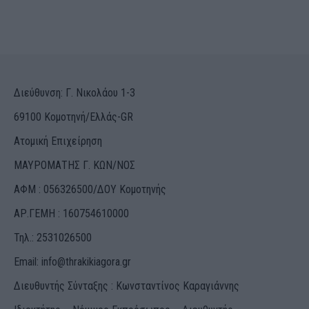
Διεύθυνση: Γ. Νικολάου 1-3
69100 Κομοτηνή/Ελλάς-GR
Ατομική Επιχείρηση
ΜΑΥΡΟΜΑΤΗΣ Γ. ΚΩΝ/ΝΟΣ
ΑΦΜ : 056326500/ΔOΥ Κομοτηνής
ΑΡ.ΓΕΜΗ : 160754610000
Τηλ.: 2531026500
Email:
info@thrakikiagora.gr
Διευθυντής Σύνταξης : Κωνσταντίνος Καραγιάννης