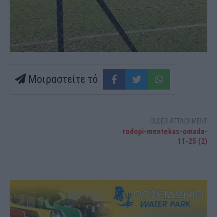
Μοιραστείτε τό
OLDER ATTACHMENT
rodopi-mentekas-omada-
11-25 (2)