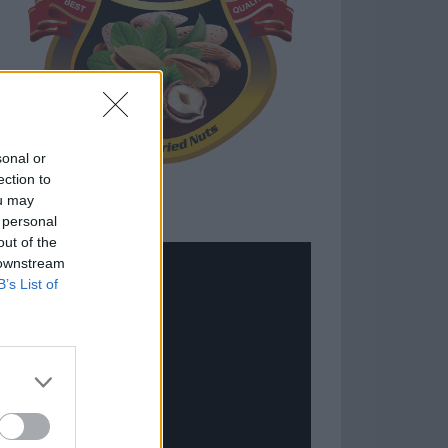
sonal or
ection to
ou may
 personal
out of the
 downstream
B’s List of