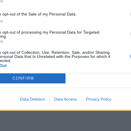
In
ΕΙΔΗΣΕΙΣ
o opt-out of the Sale of my Personal Data.
Φαρμακεία (27 Ιούλ. – 02
In
03-09 Αυγ.)
Αύγ.)
to opt-out of processing my Personal Data for Targeted
ing.
27 Ιουλίου, 2026
In
Περισσότερα
o opt-out of Collection, Use, Retention, Sale, and/or Sharing
ersonal Data that Is Unrelated with the Purposes for which it
lected.
Out
CONFIRM
Data Deletion
Data Access
Privacy Policy