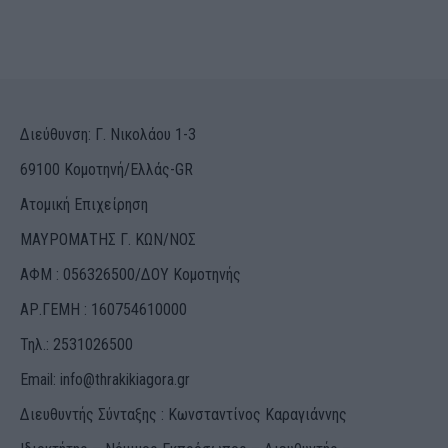
Διεύθυνση: Γ. Νικολάου 1-3
69100 Κομοτηνή/Ελλάς-GR
Ατομική Επιχείρηση
ΜΑΥΡΟΜΑΤΗΣ Γ. ΚΩΝ/ΝΟΣ
ΑΦΜ : 056326500/ΔOΥ Κομοτηνής
ΑΡ.ΓΕΜΗ : 160754610000
Τηλ.: 2531026500
Email:
info@thrakikiagora.gr
Διευθυντής Σύνταξης : Κωνσταντίνος Καραγιάννης