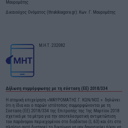
Μαυρομάτης
Δικαιούχος Ονόματος (thrakikiagora.gr): Κων. Γ. Μαυρομάτης
Μ.Η.Τ. 232082
Δήλωση συμμόρφωσης με τη σύσταση (ΕΕ) 2018/334
Η ατομική επιχείρηση «ΜΑΥΡΟΜΑΤΗΣ Γ. ΚΩΝ/ΝΟΣ » δηλώνει
ότι η ίδια και ο παρών ιστότοπος συμμορφώνονται με τη
Σύσταση (ΕΕ) 2018/334 της Επιτροπής της 1ης Μαρτίου 2018
σχετικά με τα μέτρα για την αποτελεσματική αντιμετώπιση
του παράνομου περιεχομένου στο διαδίκτυο (L 63) και ότι στο
πλαίσιο αυτό διατηρεί το δικαίωμα να μην δημοσιεύει ή/και να