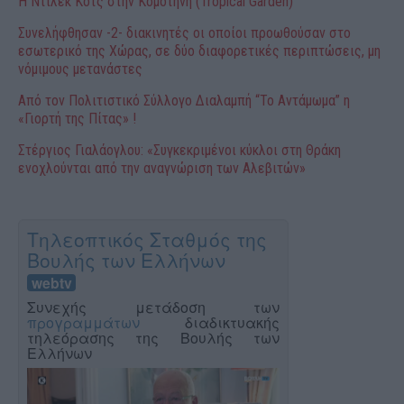
Η Ντιλέκ Κότς στην Κομοτηνή (Tropical Garden)
Συνελήφθησαν -2- διακινητές οι οποίοι προωθούσαν στο
εσωτερικό της Χώρας, σε δύο διαφορετικές περιπτώσεις, μη
νόμιμους μετανάστες
Από τον Πολιτιστικό Σύλλογο Διαλαμπή “Το Αντάμωμα” η
«Γιορτή της Πίτας» !
Στέργιος Γιαλάογλου: «Συγκεκριμένοι κύκλοι στη Θράκη
ενοχλούνται από την αναγνώριση των Αλεβιτών»