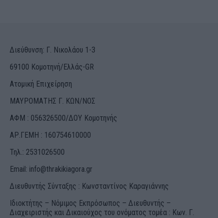
Διεύθυνση: Γ. Νικολάου 1-3
69100 Κομοτηνή/Ελλάς-GR
Ατομική Επιχείρηση
ΜΑΥΡΟΜΑΤΗΣ Γ. ΚΩΝ/ΝΟΣ
ΑΦΜ : 056326500/ΔOΥ Κομοτηνής
ΑΡ.ΓΕΜΗ : 160754610000
Τηλ.: 2531026500
Email:
info@thrakikiagora.gr
Διευθυντής Σύνταξης : Κωνσταντίνος Καραγιάννης
Ιδιοκτήτης – Νόμιμος Εκπρόσωπος – Διευθυντής –
Διαχειριστής και Δικαιούχος του ονόματος τομέα : Κων. Γ.