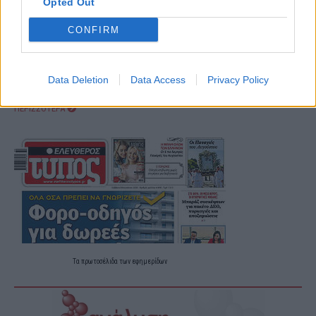
Opted Out
CONFIRM
Data Deletion
Data Access
Privacy Policy
ΠΕΡΙΣΣΟΤΕΡΑ
Τα
πρωτοσέλιδα
των
εφημερίδων