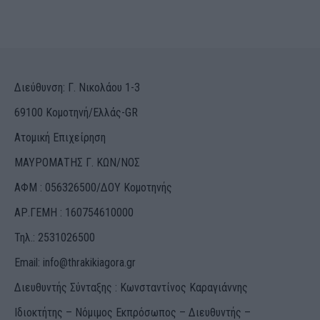
Διεύθυνση: Γ. Νικολάου 1-3
69100 Κομοτηνή/Ελλάς-GR
Ατομική Επιχείρηση
ΜΑΥΡΟΜΑΤΗΣ Γ. ΚΩΝ/ΝΟΣ
ΑΦΜ : 056326500/ΔOΥ Κομοτηνής
ΑΡ.ΓΕΜΗ : 160754610000
Τηλ.: 2531026500
Email:
info@thrakikiagora.gr
Διευθυντής Σύνταξης : Κωνσταντίνος Καραγιάννης
Ιδιοκτήτης – Νόμιμος Εκπρόσωπος – Διευθυντής –