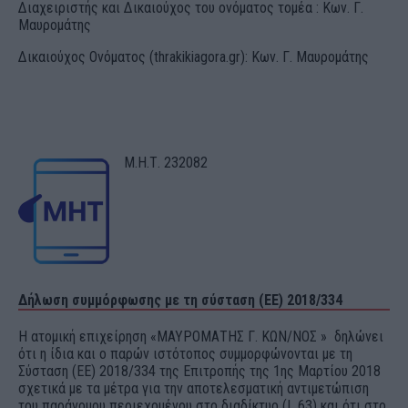
Διαχειριστής και Δικαιούχος του ονόματος τομέα : Κων. Γ.
Μαυρομάτης
Δικαιούχος Ονόματος (thrakikiagora.gr): Κων. Γ. Μαυρομάτης
Μ.Η.Τ. 232082
Δήλωση συμμόρφωσης με τη σύσταση (ΕΕ) 2018/334
Η ατομική επιχείρηση «ΜΑΥΡΟΜΑΤΗΣ Γ. ΚΩΝ/ΝΟΣ » δηλώνει
ότι η ίδια και ο παρών ιστότοπος συμμορφώνονται με τη
Σύσταση (ΕΕ) 2018/334 της Επιτροπής της 1ης Μαρτίου 2018
σχετικά με τα μέτρα για την αποτελεσματική αντιμετώπιση
του παράνομου περιεχομένου στο διαδίκτυο (L 63) και ότι στο