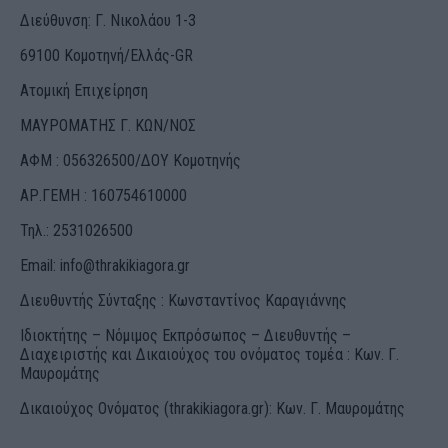
Διεύθυνση: Γ. Νικολάου 1-3
69100 Κομοτηνή/Ελλάς-GR
Ατομική Επιχείρηση
ΜΑΥΡΟΜΑΤΗΣ Γ. ΚΩΝ/ΝΟΣ
ΑΦΜ : 056326500/ΔOΥ Κομοτηνής
ΑΡ.ΓΕΜΗ : 160754610000
Τηλ.: 2531026500
Email:
info@thrakikiagora.gr
Διευθυντής Σύνταξης : Κωνσταντίνος Καραγιάννης
Ιδιοκτήτης – Νόμιμος Εκπρόσωπος – Διευθυντής –
Διαχειριστής και Δικαιούχος του ονόματος τομέα : Κων. Γ.
Μαυρομάτης
Δικαιούχος Ονόματος (thrakikiagora.gr): Κων. Γ. Μαυρομάτης