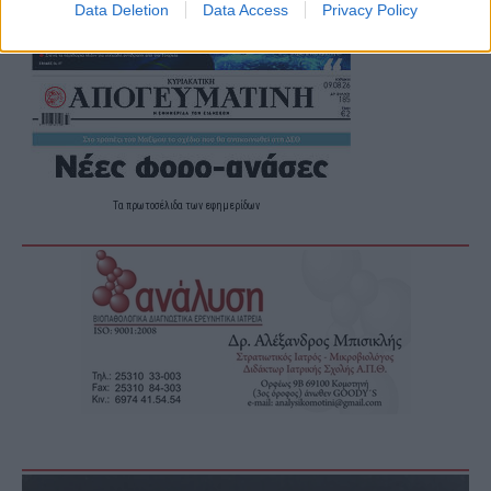
Data Deletion
Data Access
Privacy Policy
Τα
πρωτοσέλιδα
των
εφημερίδων