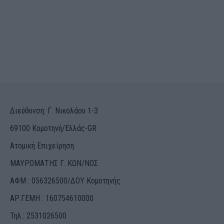
Διεύθυνση: Γ. Νικολάου 1-3
69100 Κομοτηνή/Ελλάς-GR
Ατομική Επιχείρηση
ΜΑΥΡΟΜΑΤΗΣ Γ. ΚΩΝ/ΝΟΣ
ΑΦΜ : 056326500/ΔOΥ Κομοτηνής
ΑΡ.ΓΕΜΗ : 160754610000
Τηλ.: 2531026500