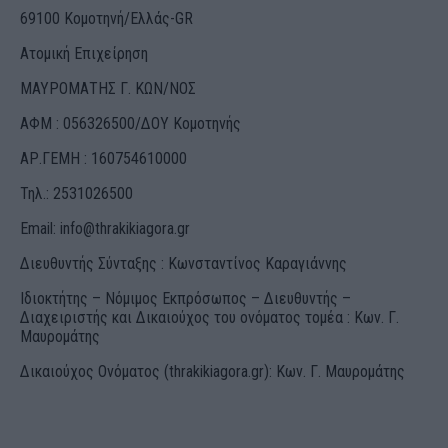
69100 Κομοτηνή/Ελλάς-GR
Ατομική Επιχείρηση
ΜΑΥΡΟΜΑΤΗΣ Γ. ΚΩΝ/ΝΟΣ
ΑΦΜ : 056326500/ΔOΥ Κομοτηνής
ΑΡ.ΓΕΜΗ : 160754610000
Τηλ.: 2531026500
Email:
info@thrakikiagora.gr
Διευθυντής Σύνταξης : Κωνσταντίνος Καραγιάννης
Ιδιοκτήτης – Νόμιμος Εκπρόσωπος – Διευθυντής –
Διαχειριστής και Δικαιούχος του ονόματος τομέα : Κων. Γ.
Μαυρομάτης
Δικαιούχος Ονόματος (thrakikiagora.gr): Κων. Γ. Μαυρομάτης