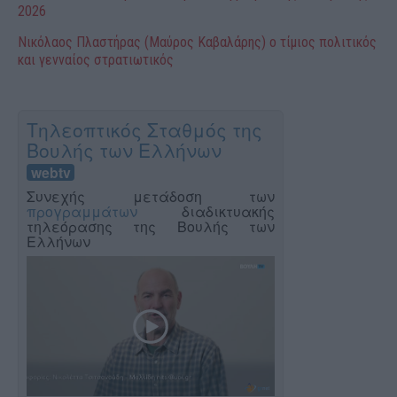
2026
Νικόλαος Πλαστήρας (Μαύρος Καβαλάρης) ο τίμιος πολιτικός
και γενναίος στρατιωτικός