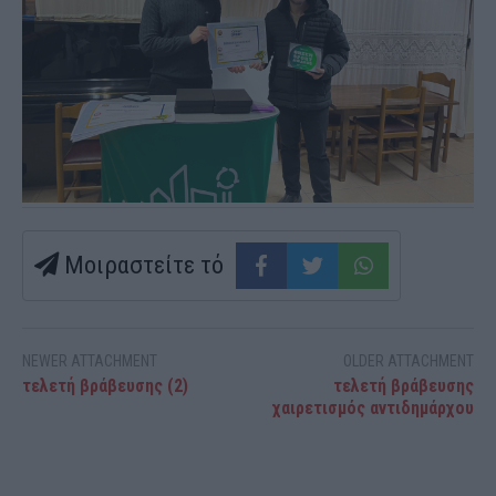
Μοιραστείτε τό
NEWER ATTACHMENT
OLDER ATTACHMENT
τελετή βράβευσης (2)
τελετή βράβευσης
χαιρετισμός αντιδημάρχου