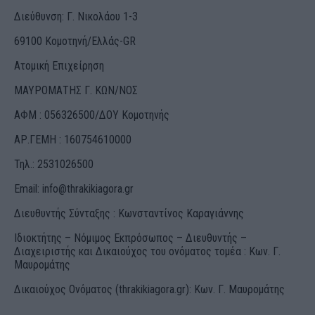
Διεύθυνση: Γ. Νικολάου 1-3
69100 Κομοτηνή/Ελλάς-GR
Ατομική Επιχείρηση
ΜΑΥΡΟΜΑΤΗΣ Γ. ΚΩΝ/ΝΟΣ
ΑΦΜ : 056326500/ΔOΥ Κομοτηνής
ΑΡ.ΓΕΜΗ : 160754610000
Τηλ.: 2531026500
Email:
info@thrakikiagora.gr
Διευθυντής Σύνταξης : Κωνσταντίνος Καραγιάννης
Ιδιοκτήτης – Νόμιμος Εκπρόσωπος – Διευθυντής –
Διαχειριστής και Δικαιούχος του ονόματος τομέα : Κων. Γ.
Μαυρομάτης
Δικαιούχος Ονόματος (thrakikiagora.gr): Κων. Γ. Μαυρομάτης