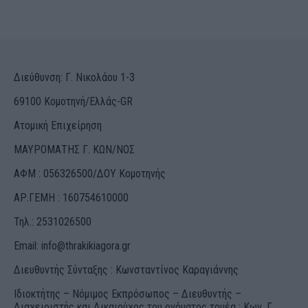
Διεύθυνση: Γ. Νικολάου 1-3
69100 Κομοτηνή/Ελλάς-GR
Ατομική Επιχείρηση
ΜΑΥΡΟΜΑΤΗΣ Γ. ΚΩΝ/ΝΟΣ
ΑΦΜ : 056326500/ΔOΥ Κομοτηνής
ΑΡ.ΓΕΜΗ : 160754610000
Τηλ.: 2531026500
Email:
info@thrakikiagora.gr
Διευθυντής Σύνταξης : Κωνσταντίνος Καραγιάννης
Ιδιοκτήτης – Νόμιμος Εκπρόσωπος – Διευθυντής –
Διαχειριστής και Δικαιούχος του ονόματος τομέα : Κων. Γ.