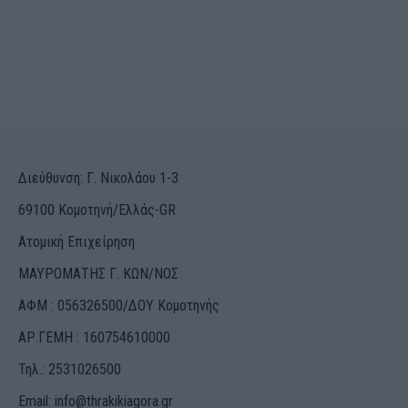
Διεύθυνση: Γ. Νικολάου 1-3
69100 Κομοτηνή/Ελλάς-GR
Ατομική Επιχείρηση
ΜΑΥΡΟΜΑΤΗΣ Γ. ΚΩΝ/ΝΟΣ
ΑΦΜ : 056326500/ΔOΥ Κομοτηνής
ΑΡ.ΓΕΜΗ : 160754610000
Τηλ.: 2531026500
Email:
info@thrakikiagora.gr