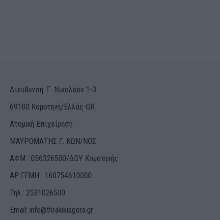
Διεύθυνση: Γ. Νικολάου 1-3
69100 Κομοτηνή/Ελλάς-GR
Ατομική Επιχείρηση
ΜΑΥΡΟΜΑΤΗΣ Γ. ΚΩΝ/ΝΟΣ
ΑΦΜ : 056326500/ΔOΥ Κομοτηνής
ΑΡ.ΓΕΜΗ : 160754610000
Τηλ.: 2531026500
Email:
info@thrakikiagora.gr