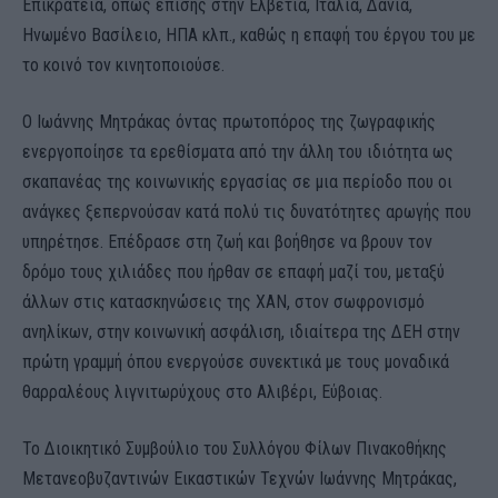
Επικράτεια, όπως επίσης στην Ελβετία, Ιταλία, Δανία,
Ηνωμένο Βασίλειο, ΗΠΑ κλπ., καθώς η επαφή του έργου του με
το κοινό τον κινητοποιούσε.
Ο Ιωάννης Μητράκας όντας πρωτοπόρος της ζωγραφικής
ενεργοποίησε τα ερεθίσματα από την άλλη του ιδιότητα ως
σκαπανέας της κοινωνικής εργασίας σε μια περίοδο που οι
ανάγκες ξεπερνούσαν κατά πολύ τις δυνατότητες αρωγής που
υπηρέτησε. Επέδρασε στη ζωή και βοήθησε να βρουν τον
δρόμο τους χιλιάδες που ήρθαν σε επαφή μαζί του, μεταξύ
άλλων στις κατασκηνώσεις της ΧΑΝ, στον σωφρονισμό
ανηλίκων, στην κοινωνική ασφάλιση, ιδιαίτερα της ΔΕΗ στην
πρώτη γραμμή όπoυ ενεργούσε συνεκτικά με τους μοναδικά
θαρραλέους λιγνιτωρύχους στο Αλιβέρι, Εύβοιας.
Το Διοικητικό Συμβούλιο του Συλλόγου Φίλων Πινακοθήκης
Μετανεοβυζαντινών Εικαστικών Τεχνών Ιωάννης Μητράκας,