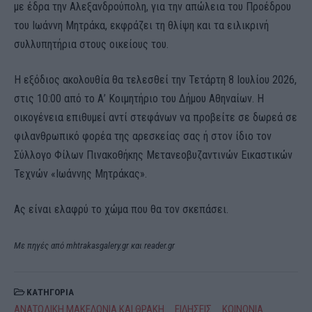
με έδρα την Αλεξανδρούπολη, για την απώλεια του Προέδρου
του Ιωάννη Μητράκα, εκφράζει τη θλίψη και τα ειλικρινή
συλλυπητήρια στους οικείους του.
Η εξόδιος ακολουθία θα τελεσθεί την Τετάρτη 8 Ιουλίου 2026,
στις 10:00 από το Α’ Κοιμητήριο του Δήμου Αθηναίων. Η
οικογένεια επιθυμεί αντί στεφάνων να προβείτε σε δωρεά σε
φιλανθρωπικό φορέα της αρεσκείας σας ή στον ίδιο τον
Σύλλογο Φίλων Πινακοθήκης Μετανεοβυζαντινών Εικαστικών
Τεχνών «Ιωάννης Μητράκας».
Ας είναι ελαφρύ το χώμα που θα τον σκεπάσει.
Με πηγές από mhtrakasgalery.gr και reader.gr
ΚΑΤΗΓΟΡΙΑ
ΑΝΑΤΟΛΙΚΗ ΜΑΚΕΔΟΝΙΑ ΚΑΙ ΘΡΑΚΗ
ΕΙΔΗΣΕΙΣ
ΚΟΙΝΩΝΙΑ