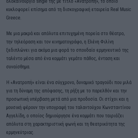
ολοκαίνουργιο single της με τίτλο «Ανατροπή», το οποίο
κυκλοφορεί επίσημα από τη δισκογραφική εταιρεία Real Music
Greece.
Με μια μακρά και απόλυτα επιτυχημένη πορεία στο θέατρο,
την τηλεόραση και τον κινηματογράφο, η Ελένη Φιλίνη
ξεδιπλώνει για ακόμα μια φορά το σπουδαίο ερμηνευτικό της
ταλέντο μέσα από ένα κομμάτι γεμάτο πάθος, ένταση και
συναίσθημα.
Η «Ανατροπή» είναι ένα σύγχρονο, δυναμικό τραγούδι που μιλά
για τη δύναμη της απόφασης, τη ρήξη με το παρελθόν και την
προσωπική υπέρβαση μετά από μια προδοσία. Οι στίχοι και η
μουσική φέρουν την υπογραφή του ταλαντούχου Κωνσταντίνου
Αγγελίδη, ο οποίος δημιούργησε ένα κομμάτι που ταιριάζει
απόλυτα στη χαρακτηριστική φωνή και τη θεατρικότητα της
ερμηνεύτριας.