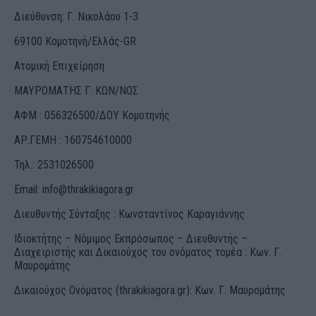
Διεύθυνση: Γ. Νικολάου 1-3
69100 Κομοτηνή/Ελλάς-GR
Ατομική Επιχείρηση
ΜΑΥΡΟΜΑΤΗΣ Γ. ΚΩΝ/ΝΟΣ
ΑΦΜ : 056326500/ΔOΥ Κομοτηνής
ΑΡ.ΓΕΜΗ : 160754610000
Τηλ.: 2531026500
Email:
info@thrakikiagora.gr
Διευθυντής Σύνταξης : Κωνσταντίνος Καραγιάννης
Ιδιοκτήτης – Νόμιμος Εκπρόσωπος – Διευθυντής –
Διαχειριστής και Δικαιούχος του ονόματος τομέα : Κων. Γ.
Μαυρομάτης
Δικαιούχος Ονόματος (thrakikiagora.gr): Κων. Γ. Μαυρομάτης