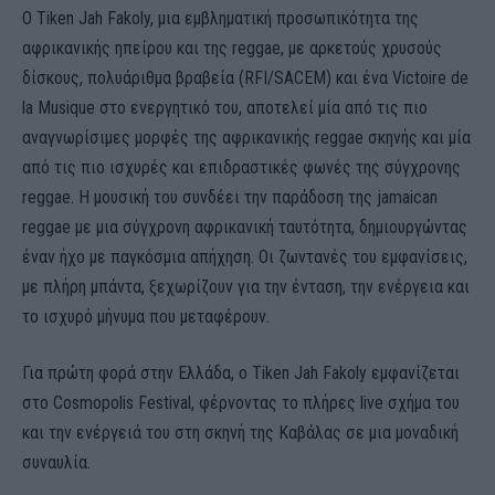
Ο Tiken Jah Fakoly, μια εμβληματική προσωπικότητα της
αφρικανικής ηπείρου και της reggae, με αρκετούς χρυσούς
δίσκους, πολυάριθμα βραβεία (RFI/SACEM) και ένα Victoire de
la Musique στο ενεργητικό του, αποτελεί μία από τις πιο
αναγνωρίσιμες μορφές της αφρικανικής reggae σκηνής και μία
από τις πιο ισχυρές και επιδραστικές φωνές της σύγχρονης
reggae. Η μουσική του συνδέει την παράδοση της jamaican
reggae με μια σύγχρονη αφρικανική ταυτότητα, δημιουργώντας
έναν ήχο με παγκόσμια απήχηση. Οι ζωντανές του εμφανίσεις,
με πλήρη μπάντα, ξεχωρίζουν για την ένταση, την ενέργεια και
το ισχυρό μήνυμα που μεταφέρουν.
Για πρώτη φορά στην Ελλάδα, ο Tiken Jah Fakoly εμφανίζεται
στο Cosmopolis Festival, φέρνοντας το πλήρες live σχήμα του
και την ενέργειά του στη σκηνή της Καβάλας σε μια μοναδική
συναυλία.