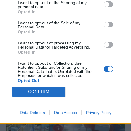
3 / 63597 Άρθρα
I want to opt-out of the Sharing of my
personal data.
Opted In
ΝΕΟΤΕΡΑ
ΠΑΛΑΙΟΤΕΡΑ
I want to opt-out of the Sale of my
Personal Data.
Ψήφισμα της Συγκλήτου
«Ἡ Πόλις ἑάλω»! Όχι όμως
Opted In
του ΔΠΘ για την ίδρυση
και ο Ελληνισμός!
Παραρτήματος του ΕΚΕΤΑ
I want to opt-out of processing my
στην Αλεξανδρούπολη
Personal Data for Targeted Advertising.
Opted In
I want to opt-out of Collection, Use,
Retention, Sale, and/or Sharing of my
Personal Data that Is Unrelated with the
Purposes for which it was collected.
Opted Out
CONFIRM
Data Deletion
Data Access
Privacy Policy