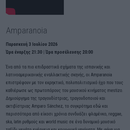
Amparanoia
Παρασκευή 3 Ιουλίου 2026
Ώρα έναρξης 21:30 | Ώρα προσέλευσης 20:00
Ένα από τα πιο επιδραστικά σχήματα της ισπανικής και
λατινοαμερικανικής εναλλακτικής σκηνής, οι Amparanoia
επιστρέφουν με τον εκρηκτικό, πολυπολιτισμικό ήχο που τους
καθιέρωσε ως πρωτοπόρους του μουσικού κινήματος mestizo.
Δημιούργημα της τραγουδίστριας, τραγουδοποιού και
ακτιβίστριας Amparo Sánchez, το συγκρότημα εδώ και
περισσότερα από είκοσι χρόνια συνδυάζει φλαμένκο, reggae,
ska, latin ρυθμούς και world music σε ένα δυναμικό μουσικό
ταξίδι γεμάτο ενέργεια και κοινωνικά μηνύματα. Με φήμη για