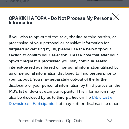
21 Μαρτίου, 2022
Καύσωνας και παιδιά: Πρακτικοί
ΘΡΑΚΙΚΗ ΑΓΟΡΑ -
Do Not Process My Personal
τρόποι για ασφαλές και ξέγνοιαστο
Information
καλοκαίρι
9 Αυγούστου, 2026
If you wish to opt-out of the sale, sharing to third parties, or
processing of your personal or sensitive information for
Διανομαρχιακή Επιτροπή Έβρου
targeted advertising by us, please use the below opt-out
Ροδόπης Κατά των Χρυσωρυχείων :
section to confirm your selection. Please note that after your
«Ελληνικός Χρυσός ΑΕ”: Αλήθειες
opt-out request is processed you may continue seeing
και Ψέματα»
interest-based ads based on personal information utilized by
us or personal information disclosed to third parties prior to
9 Αυγούστου, 2026
your opt-out. You may separately opt-out of the further
disclosure of your personal information by third parties on the
Συνελήφθησαν -4- διακινητές οι
IAB’s list of downstream participants. This information may
οποίοι προωθούσαν στο εσωτερικό
also be disclosed by us to third parties on the
IAB’s List of
της Χώρας, σε τέσσερις
Downstream Participants
that may further disclose it to other
διαφορετικές περιπτώσεις, μη
third parties.
νόμιμους μετανάστες
Personal Data Processing Opt Outs
9 Αυγούστου, 2026