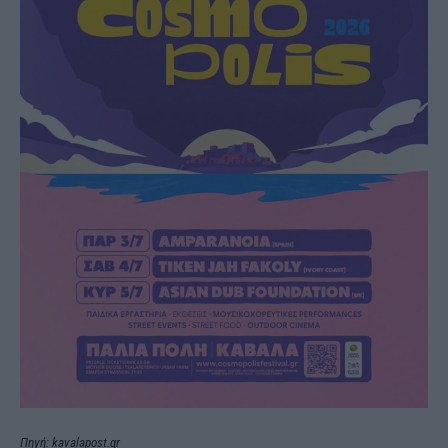
Πηγή: kavalapost.gr