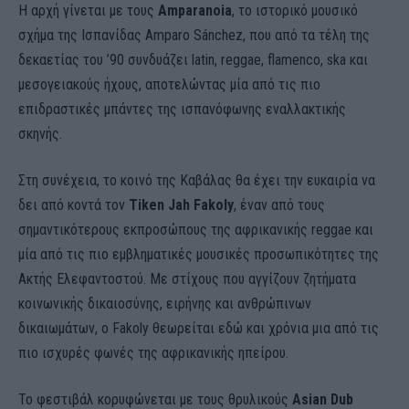
Η αρχή γίνεται με τους
Amparanoia
, το ιστορικό μουσικό
σχήμα της Ισπανίδας Amparo Sánchez, που από τα τέλη της
δεκαετίας του ’90 συνδυάζει latin, reggae, flamenco, ska και
μεσογειακούς ήχους, αποτελώντας μία από τις πιο
επιδραστικές μπάντες της ισπανόφωνης εναλλακτικής
σκηνής.
Στη συνέχεια, το κοινό της Καβάλας θα έχει την ευκαιρία να
δει από κοντά τον
Tiken Jah Fakoly
, έναν από τους
σημαντικότερους εκπροσώπους της αφρικανικής reggae και
μία από τις πιο εμβληματικές μουσικές προσωπικότητες της
Ακτής Ελεφαντοστού. Με στίχους που αγγίζουν ζητήματα
κοινωνικής δικαιοσύνης, ειρήνης και ανθρώπινων
δικαιωμάτων, ο Fakoly θεωρείται εδώ και χρόνια μια από τις
πιο ισχυρές φωνές της αφρικανικής ηπείρου.
Το φεστιβάλ κορυφώνεται με τους θρυλικούς
Asian Dub