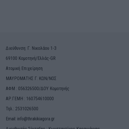
Διεύθυνση: Γ. Νικολάου 1-3
69100 Κομοτηνή/Ελλάς-GR
Ατομική Επιχείρηση
ΜΑΥΡΟΜΑΤΗΣ Γ. ΚΩΝ/ΝΟΣ
ΑΦΜ : 056326500/ΔOΥ Κομοτηνής
ΑΡ.ΓΕΜΗ : 160754610000
Τηλ.: 2531026500
Email:
info@thrakikiagora.gr
Διευθυντής Σύνταξης : Κωνσταντίνος Καραγιάννης