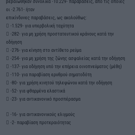
βεβαιώθηκαν συνολικά -10.229- παραβάσεις, από τις οποίες
οι -2.761- ήταν
επικίνδυνες παραβάσεις, ως ακολούθως:
 -1.529- για υπερβολική ταχύτητα
 -282- για μη χρήση προστατευτικού κράνους κατά την
οδήγηση
 -276- για κίνηση στο αντίθετο ρεύμα
 -254- για μη χρήση της ζώνης ασφαλείας κατά την οδήγηση
 -137- για οδήγηση υπό την επήρεια οινοπνεύματος (μέθη)
 -110- για παραβίαση ερυθρού σηματοδότη
 -80- για χρήση κινητού τηλεφώνου κατά την οδήγηση
 -52- για φθαρμένα ελαστικά
 -23- για αντικανονικό προσπέρασμα
 -16- για αντικανονικούς ελιγμούς
 -2- παραβίαση προτεραιότητας