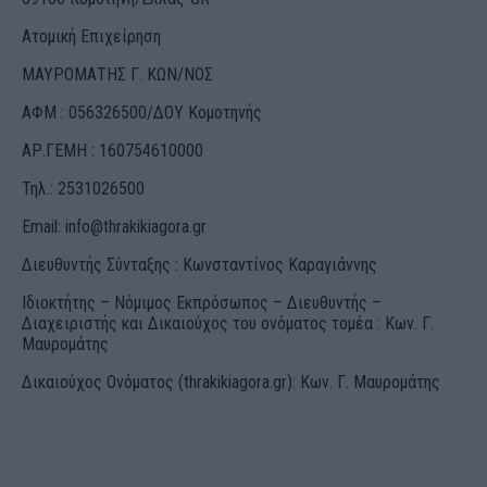
Ατομική Επιχείρηση
ΜΑΥΡΟΜΑΤΗΣ Γ. ΚΩΝ/ΝΟΣ
ΑΦΜ : 056326500/ΔOΥ Κομοτηνής
ΑΡ.ΓΕΜΗ : 160754610000
Τηλ.: 2531026500
Email:
info@thrakikiagora.gr
Διευθυντής Σύνταξης : Κωνσταντίνος Καραγιάννης
Ιδιοκτήτης – Νόμιμος Εκπρόσωπος – Διευθυντής –
Διαχειριστής και Δικαιούχος του ονόματος τομέα : Κων. Γ.
Μαυρομάτης
Δικαιούχος Ονόματος (thrakikiagora.gr): Κων. Γ. Μαυρομάτης