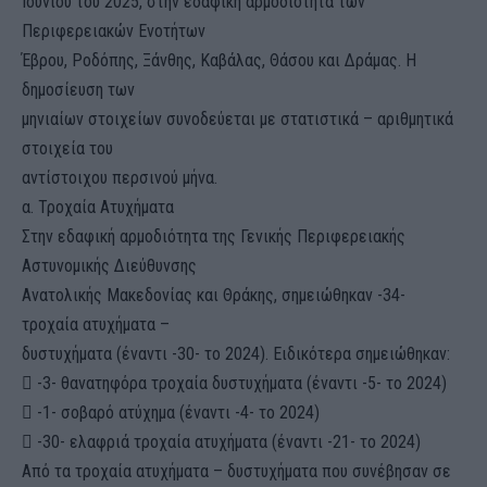
Ιουνίου του 2025, στην εδαφική αρμοδιότητα των
Περιφερειακών Ενοτήτων
Έβρου, Ροδόπης, Ξάνθης, Καβάλας, Θάσου και Δράμας. Η
δημοσίευση των
μηνιαίων στοιχείων συνοδεύεται με στατιστικά – αριθμητικά
στοιχεία του
αντίστοιχου περσινού μήνα.
α. Τροχαία Ατυχήματα
Στην εδαφική αρμοδιότητα της Γενικής Περιφερειακής
Αστυνομικής Διεύθυνσης
Ανατολικής Μακεδονίας και Θράκης, σημειώθηκαν -34-
τροχαία ατυχήματα –
δυστυχήματα (έναντι -30- το 2024). Ειδικότερα σημειώθηκαν:
 -3- θανατηφόρα τροχαία δυστυχήματα (έναντι -5- το 2024)
 -1- σοβαρό ατύχημα (έναντι -4- το 2024)
 -30- ελαφριά τροχαία ατυχήματα (έναντι -21- το 2024)
Από τα τροχαία ατυχήματα – δυστυχήματα που συνέβησαν σε