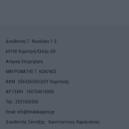
Διεύθυνση: Γ. Νικολάου 1-3
69100 Κομοτηνή/Ελλάς-GR
Ατομική Επιχείρηση
ΜΑΥΡΟΜΑΤΗΣ Γ. ΚΩΝ/ΝΟΣ
ΑΦΜ : 056326500/ΔOΥ Κομοτηνής
ΑΡ.ΓΕΜΗ : 160754610000
Τηλ.: 2531026500
Email:
info@thrakikiagora.gr
Διευθυντής Σύνταξης : Κωνσταντίνος Καραγιάννης