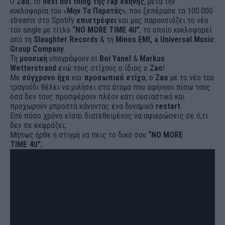
O
Zao
, το
next hot thing της rap σκηνής
, μετά την
κυκλοφορία του «
Μην Τα Παρατάς
», που ξεπέρασε τα 100.000
streams στο Spotify
επιστρέφει
και μας παρουσιάζει το νέο
του single με τίτλο
“NO MORE TIME 4U”
, το οποίο κυκλοφορεί
από τη
Slaughter Records
& τη
Minos EMI, a Universal Music
Group Company
.
Τη
μουσική
υπογράφουν οι
Boi Yanel
&
Markus
Wetterstrand
ενώ τους στίχους ο ίδιος ο
Zao
!
Με
σύγχρονο ήχο
και
προσωπικό στίχο
, ο
Zao
με το νέο του
τραγούδι θέλει να μιλήσει στα άτομα που αφήνουν πίσω τους
όσα δεν τους προσφέρουν πλέον κάτι ουσιαστικό και
προχωρούν μπροστά κάνοντας ένα δυναμικό
restart
.
Εσύ πόσο χρόνο είσαι διατεθειμένος να αφιερώσεις σε ό,τι
δεν σε εκφράζει;
Μήπως ήρθε η στιγμή να πεις το δικό σου
“NO MORE
TIME 4U”
;