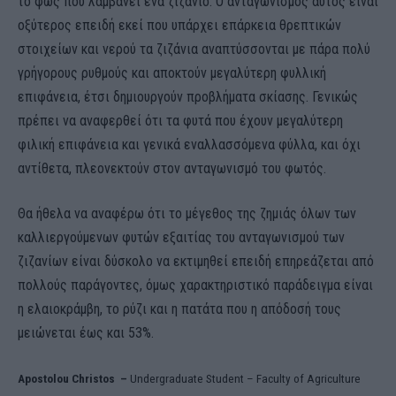
το φως που λαμβάνει ένα ζιζάνιο. Ο ανταγωνισμός αυτός είναι
οξύτερος επειδή εκεί που υπάρχει επάρκεια θρεπτικών
στοιχείων και νερού τα ζιζάνια αναπτύσσονται με πάρα πολύ
γρήγορους ρυθμούς και αποκτούν μεγαλύτερη φυλλική
επιφάνεια, έτσι δημιουργούν προβλήματα σκίασης. Γενικώς
πρέπει να αναφερθεί ότι τα φυτά που έχουν μεγαλύτερη
φιλική επιφάνεια και γενικά εναλλασσόμενα φύλλα, και όχι
αντίθετα, πλεονεκτούν στον ανταγωνισμό του φωτός.
Θα ήθελα να αναφέρω ότι το μέγεθος της ζημιάς όλων των
καλλιεργούμενων φυτών εξαιτίας του ανταγωνισμού των
ζιζανίων είναι δύσκολο να εκτιμηθεί επειδή επηρεάζεται από
πολλούς παράγοντες, όμως χαρακτηριστικό παράδειγμα είναι
η ελαιοκράμβη, το ρύζι και η πατάτα που η απόδοσή τους
μειώνεται έως και 53%.
Apostolou Christos –
Undergraduate Student – Faculty of Agriculture