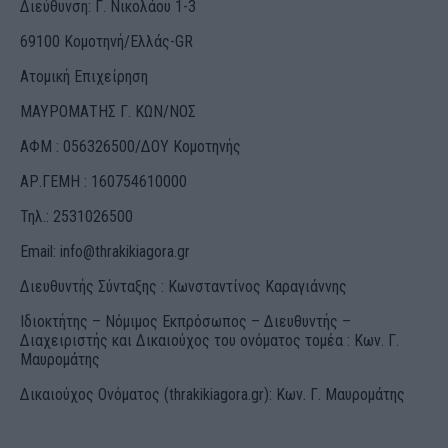
Διεύθυνση: Γ. Νικολάου 1-3
69100 Κομοτηνή/Ελλάς-GR
Ατομική Επιχείρηση
ΜΑΥΡΟΜΑΤΗΣ Γ. ΚΩΝ/ΝΟΣ
ΑΦΜ : 056326500/ΔOΥ Κομοτηνής
ΑΡ.ΓΕΜΗ : 160754610000
Τηλ.: 2531026500
Email:
info@thrakikiagora.gr
Διευθυντής Σύνταξης : Κωνσταντίνος Καραγιάννης
Ιδιοκτήτης – Νόμιμος Εκπρόσωπος – Διευθυντής –
Διαχειριστής και Δικαιούχος του ονόματος τομέα : Κων. Γ.
Μαυρομάτης
Δικαιούχος Ονόματος (thrakikiagora.gr): Κων. Γ. Μαυρομάτης