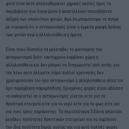
φυτό όταν αυτό απελευθερώνει χημικές ουσίες προς το
περιβάλλον που διεγείρουν ή αναστέλλουν οποιαδήποτε
αύξηση των υπολοίπων φυτών. Άρα θα μπορούσαμε να πούμε
με σιγουριά ότι ο ανταγωνισμός είναι η έμμεση μορφή δράσης
των φυτών ενώ η αλληλοπάθεια η άμεση.
Είναι πολύ δύσκολο να μελετηθεί το φαινόμενο του
ανταγωνισμού διότι ταυτόχρονα λαμβάνει χώρα η
αλληλοπάθεια και δεν μπορεί να διαχωριστεί από αυτήν, για
τον λόγο αυτό άλλωστε πάρα πολλοί ερευνητές δεν
χρησιμοποιούν τον όρο ανταγωνισμό ή αλληλοπάθεια αλλά τον
όρο παρέμβαση-παρεμπόδιση. Ορισμένες φορές είναι αδύνατο
να καθοριστεί αν ο ανταγωνισμός γίνεται είτε για τα
θρεπτικά στοιχεία είτε για το νερό είτε για το φως είτε και
για τους τρεις παράγοντες. Τα περισσότερα ζιζάνια απαιτούν
μεγάλες ποσότητες θρεπτικών στοιχείων για να παράγουν
την ίδια ποσότητα ξηράς ουσίας και για αυτό πολλές φορές